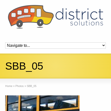
SBB_05
Home
»
Photos
»
SBB_05