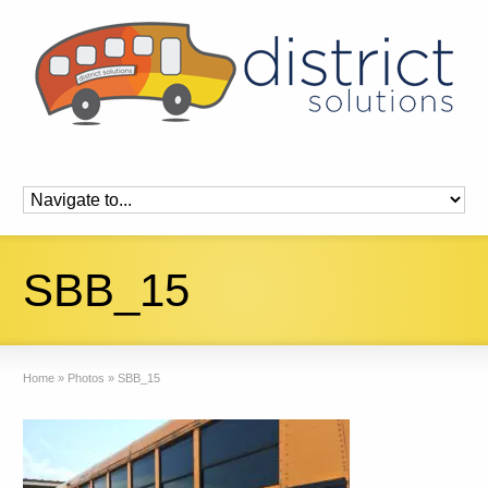
SBB_15
Home
»
Photos
»
SBB_15